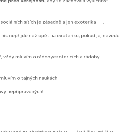
ně před veřejností,
aby se zachovala výlučnost
 sociálních sítích je zásadně a jen exoterika 👆.
nic nepřijde než opět na exoteriku, pokud jej nevede
ů", vždy mluvím o rádobyezotericích a rádoby
🙄
nemluvím o tajných naukách.
davy nepřipravených!