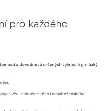
ení pro každého
omostí a dovedností určených
výhradně pro
úzký
dění.
tajných věd" náboženského i nenáboženského