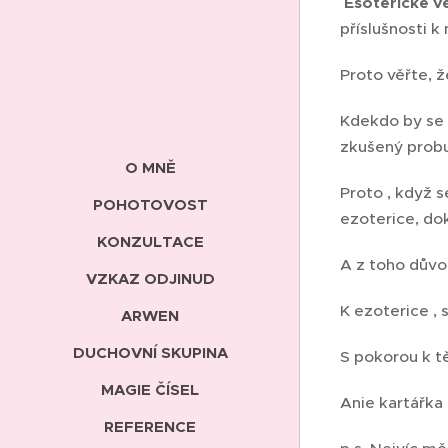
Esoterické v
příslušnosti k
Proto věřte, ž
Kdekdo by se 
zkušený probu
O MNĚ
Proto , když 
POHOTOVOST
ezoterice, dok
KONZULTACE
A z toho důvod
VZKAZ ODJINUD
K ezoterice ,
ARWEN
DUCHOVNÍ SKUPINA
S pokorou k 
MAGIE ČÍSEL
Anie kartářka
REFERENCE