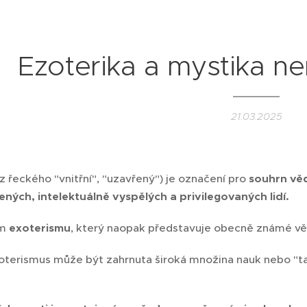
Ezoterika a mystika n
21.03.2025
z řeckého "vnitřní", "uzavřený") je označení pro
souhrn věd
ných, intelektuálně vyspělých a privilegovaných lidí.
em
exoterismu
, který naopak představuje obecně známé vě
terismus může být zahrnuta široká množina nauk nebo "