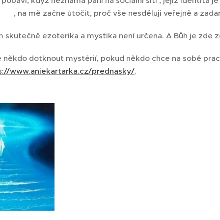
 pobaví, když neznámá paní na sociální síti , jejíž identita
 🌽 , na mě začne útočit, proč vše nesděluji veřejně a za
 skutečně ezoterika a mystika není určena. A Bůh je zde 
 někdo dotknout mystérií, pokud někdo chce na sobě pracov
s://www.aniekartarka.cz/prednasky/
.