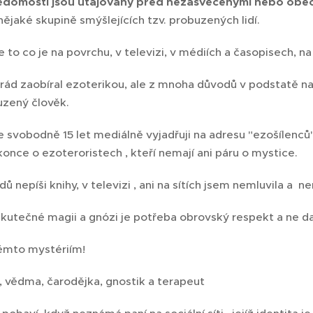
ědomosti jsou utajovány před nezasvěcenými nebo obec
 nějaké skupině smýšlejících tzv. probuzených lidí.
e to co je na povrchu, v televizi, v médiích a časopisech, na
rád zaobíral ezoterikou, ale z mnoha důvodů v podstatě na 
zený člověk. 😁
se svobodně 15 let mediálně vyjadřuji na adresu "ezošílenc
once o ezoteroristech , kteří nemají ani páru o mystice. 
ů nepíši knihy, v televizi , ani na sítích jsem nemluvila a 
 skutečné magii a gnózi je potřeba obrovský respekt a ne 
těmto mystériím!
 , vědma, čarodějka, gnostik a terapeut ❤