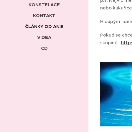
p.s. Nejvíc mě
KONSTELACE
nebo kukuřice
KONTAKT
Hloupým lidem
ČLÁNKY OD ANIE
Pokud se chce
VIDEA
skupině...
http
CD