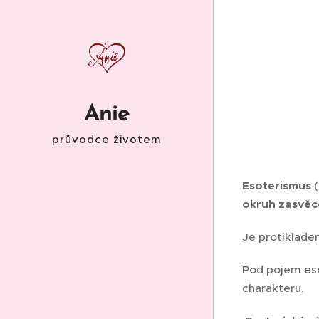
Anie
průvodce životem
Esoterismus
(
okruh zasvěce
Je protiklad
Pod pojem eso
charakteru.