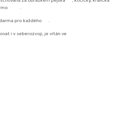
 je schovaná za obrázkem pejska 😺, kočičky, králíčka
darmo 😎🤣.
zdarma pro každého 🙏.
at i v seberozvoji, je vítán ve