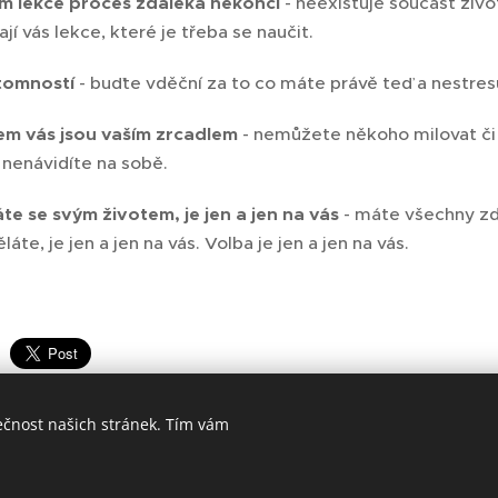
m lekce proces zdaleka nekončí
- neexistuje součást živo
ají vás lekce, které je třeba se naučit.
ítomností
- buďte vděční za to co máte právě teď a nestres
lem vás jsou vaším zrcadlem
- nemůžete někoho milovat či 
i nenávidíte na sobě.
áte se svým životem, je jen a jen na vás
- máte všechny zdr
láte, je jen a jen na vás. Volba je jen a jen na vás.
ečnost našich stránek. Tím vám