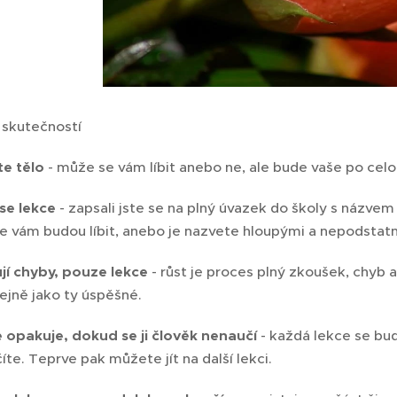
 skutečností
te tělo
- může se vám líbit anebo ne, ale bude vaše po celo
 se lekce
- zapsali jste se na plný úvazek do školy s názvem
se vám budou líbit, anebo je nazvete hloupými a nepodstat
ují chyby, pouze lekce
- růst je proces plný zkoušek, chyb 
ejně jako ty úspěšné.
e opakuje, dokud se ji člověk nenaučí
- každá lekce se bu
číte. Teprve pak můžete jít na další lekci.