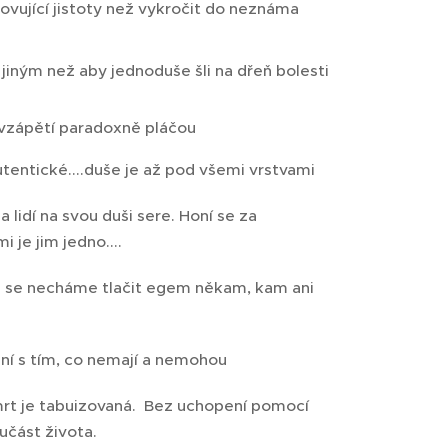
ovující jistoty než vykročit do neznáma
jiným než aby jednoduše šli na dřeň bolesti
ed vzápětí paradoxně pláčou
tentické....duše je až pod všemi vrstvami
tšina lidí na svou duši sere. Honí se za
je jim jedno....
 že se necháme tlačit egem někam, kam ani
ní s tím, co nemají a nemohou
 Smrt je tabuizovaná. Bez uchopení pomocí
část života.