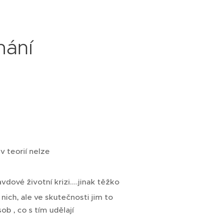
nání
v teorií nelze
dové životní krizi....jinak těžko
le nich, ale ve skutečnosti jim to
ob , co s tím udělají