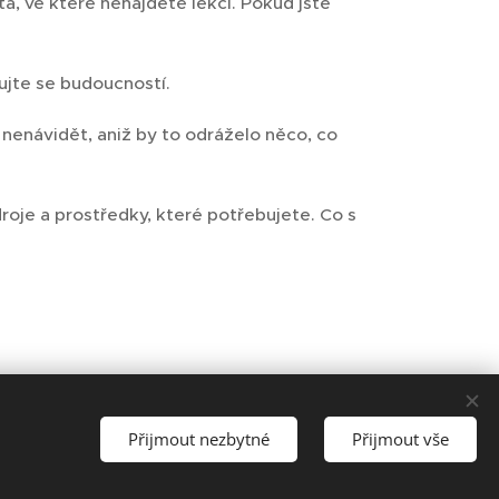
ta, ve které nenajdete lekci. Pokud jste
ujte se budoucností.
nenávidět, aniž by to odráželo něco, co
oje a prostředky, které potřebujete. Co s
Přijmout nezbytné
Přijmout vše