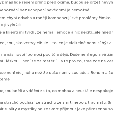
yž mají lidé řešení přímo před očima, budou se držet nevyh
epoznání bez uchopení nevědomí je nemožné
em chybí odvaha a raději kompenzují své problémy čímkoli 
m jí vyléčili
é a klienti mi tvrdí , že nemají emoce a nic necítí...ale hn
ou jako vrstvy cibule....to, co je viditelné nemusí být au
a nás hovoří pomocí pocitů a dějů. Duše není ego a vě
skou , honí se za matérií....a to pro co jsme zde na Zemi 
e není nic jiného než že duše není v souladu s Bohem a
eme
ejsou bdělí a vděční za to, co mohou a neustále nespokoje
a strachů pochází ze strachu ze smrti nebo z traumatu.
ty a mystiky nelze Smrt přijmout jako přirozenou sou