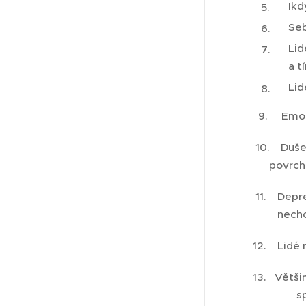
Ikd
Seb
Lid
a tí
Lid
9. Emoce js
10. Duše n
povrchní lá
11. Depres
nechc
12. Lidé n
13. Většin
spirituali