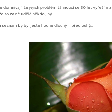
 domnívají, že jejich problém táhnoucí se 30 let vyřeším z
 za ně udělá někdo jiný....
am by byl ještě hodně dlouhý.....předlouhý...