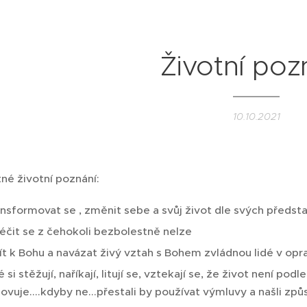
Životní poz
10.10.2021
né životní poznání:
nsformovat se , změnit sebe a svůj život dle svých předsta
éčit se z čehokoli bezbolestně nelze
ít k Bohu a navázat živý vztah s Bohem zvládnou lidé v oprav
é si stěžují, naříkají, litují se, vztekají se, že život není pod
ovuje....kdyby ne...přestali by používat výmluvy a našli způs