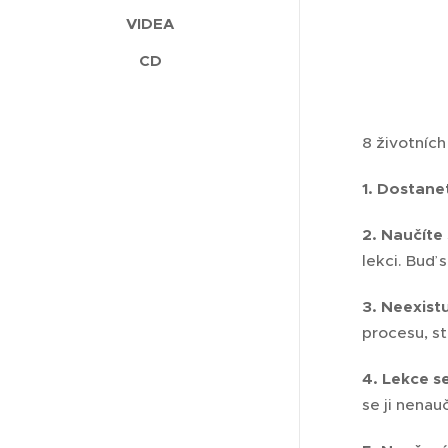
VIDEA
CD
8 životních
1. Dostane
2. Naučíte
lekci. Buď 
3. Neexist
procesu, st
4. Lekce s
se ji nenau