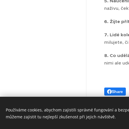
5. Naučení
naživu, ček
6. Žijte př
7. Lidé ko
milujete, č
8. Co uděl
nimi ale udě
Share
A
nie kartářka - ochranná
známka
Všechna práva vyhrazena
Používáme cookies, abychom zajistili správné fungování a bezp
2010- 2026
můžeme zajistit tu nejlepší zkušenost při jejich návštěvě.
Cookies