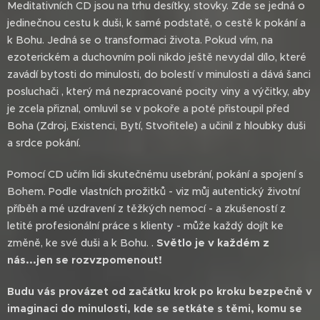
Meditativních CD jsou na trhu desítky, stovky. Zde se jedná o
jedinečnou cestu k duši, k samé podstatě, o cestě k pokání a
k Bohu. Jedná se o transformaci života. Pokud vím, na
ezoterickém a duchovním poli nikdo ještě nevydal dílo, které
zavádí bytosti do minulosti, do bolestí v minulosti a dává šanci
posluchači , který má nezpracované pocity viny a výčitky, aby
je zcela přiznal, omluvil se v pokoře a poté přistoupil před
Boha (Zdroj, Existenci, Bytí, Stvořitele) a učinil z hloubky duši
a srdce pokání.
Pomocí CD učím lidi skutečnému usebrání, pokání a spojení s
Bohem. Podle vlastních prožitků - viz můj autentický životní
příběh a mé uzdravení z těžkých nemocí - a zkušeností z
letité profesionální práce s klienty - může každý dojít ke
změně, ke své duši a k Bohu. .
Světlo je v každém z
nás...jen se rozvzpomenout!
Budu vás provázet od začátku krok po kroku bezpečně v
imaginaci do minulosti, kde se setkáte s těmi, komu se