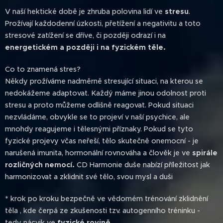
V naší hektické době je zhruba polovina lidí ve
stresu
.
Prožívají každodenní úzkosti, přetížení a negativitu a toto
stresové zatížení se dříve, či později odrazí i na
energetickém a později i na fyzickém těle.
Co to znamená stres?
Někdy prožíváme nadměrně stresující situaci, na kterou se
nedokážeme adaptovat. Každý máme jinou odolnost proti
stresu a proto můžeme odlišně reagovat. Pokud situaci
nezvládáme, obvykle se to projeví v naší psychice, ale
mnohdy reagujeme i tělesnými příznaky. Pokud se tyto
fyzické projevy včas neřeší, tělo skutečně onemocní - je
narušená imunita, hormonální rovnováha a člověk je ve
spirále
rozličných nemocí.
CD Harmonie duše nabízí příležitost jak
harmonizovat a zklidnit své tělo, svou mysl a duši
* krok po kroku bezpečně ve vědomém trénování zklidnění
těla , kde čerpá ze zkušenosti tzv. autogenního tréninku -
tedy nácvik ve
fyzické rovině