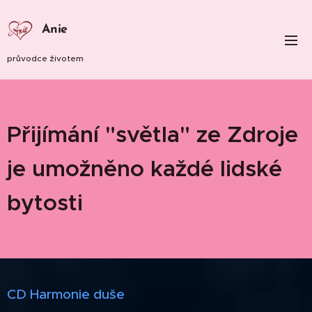
Anie
průvodce životem
Přijímání "světla" ze Zdroje
je umožněno každé lidské
bytosti
CD Harmonie duše