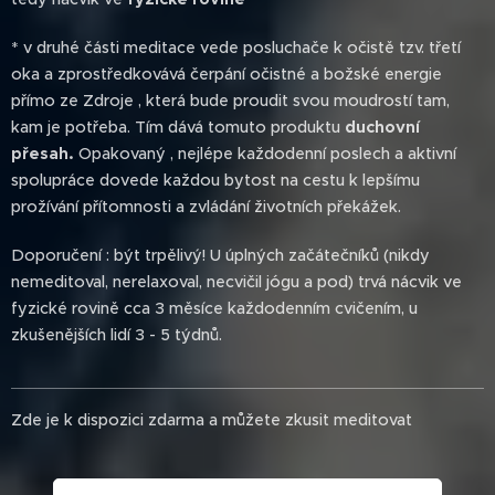
* v druhé části meditace vede posluchače k očistě tzv. třetí
oka a zprostředkovává čerpání očistné a božské energie
přímo ze Zdroje , která bude proudit svou moudrostí tam,
kam je potřeba. Tím dává tomuto produktu
duchovní
přesah.
Opakovaný , nejlépe každodenní poslech a aktivní
spolupráce dovede každou bytost na cestu k lepšímu
prožívání přítomnosti a zvládání životních překážek.
Doporučení : být trpělivý! U úplných začátečníků (nikdy
nemeditoval, nerelaxoval, necvičil jógu a pod) trvá nácvik ve
fyzické rovině cca 3 měsíce každodenním cvičením, u
zkušenějších lidí 3 - 5 týdnů.
Zde je k dispozici zdarma a můžete zkusit meditovat ❤️