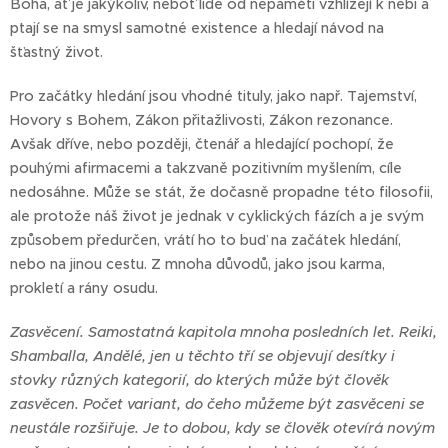
Boha, ať je jakýkoliv, neboť lidé od nepaměti vzhlížejí k nebi a
ptají se na smysl samotné existence a hledají návod na
šťastný život.
Pro začátky hledání jsou vhodné tituly, jako např. Tajemství,
Hovory s Bohem, Zákon přitažlivosti, Zákon rezonance.
Avšak dříve, nebo později, čtenář a hledající pochopí, že
pouhými afirmacemi a takzvaně pozitivním myšlením, cíle
nedosáhne. Může se stát, že dočasně propadne této filosofii,
ale protože náš život je jednak v cyklických fázích a je svým
způsobem předurčen, vrátí ho to buď na začátek hledání,
nebo na jinou cestu. Z mnoha důvodů, jako jsou karma,
prokletí a rány osudu.
Zasvěcení. Samostatná kapitola mnoha posledních let. Reiki,
Shamballa, Andělé, jen u těchto tří se objevují desítky i
stovky různých kategorií, do kterých může být člověk
zasvěcen. Počet variant, do čeho můžeme být zasvěceni se
neustále rozšiřuje. Je to dobou, kdy se člověk otevírá novým