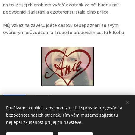
na to, že jejich problém vyřeší ezoterik za ně, budou mít
podvodníci, šarlatáni a ezoteroristi stále plno práce.
Můj vzkaz na závěr... jděte cestou sebepoznání se svým
ověřeným průvodcem a hledejte především cestu k Bohu.
Share
Používáme cookies, abychom zajistili správné fungování a
bezpečnost našich stránek. Tím vám můžeme zajistit tu
nejlepší zkušenost při jejich návštěvě.
A
nie kartářka - ochranná známka
Všechna práva
vyhrazena 2010- 2026