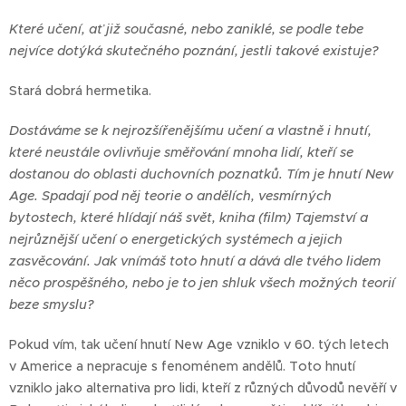
Které učení, ať již současné, nebo zaniklé, se podle tebe
nejvíce dotýká skutečného poznání, jestli takové existuje?
Stará dobrá hermetika.
Dostáváme se k nejrozšířenějšímu učení a vlastně i hnutí,
které neustále ovlivňuje směřování mnoha lidí, kteří se
dostanou do oblasti duchovních poznatků. Tím je hnutí New
Age. Spadají pod něj teorie o andělích, vesmírných
bytostech, které hlídají náš svět, kniha (film) Tajemství a
nejrůznější učení o energetických systémech a jejich
zasvěcování. Jak vnímáš toto hnutí a dává dle tvého lidem
něco prospěšného, nebo je to jen shluk všech možných teorií
beze smyslu?
Pokud vím, tak učení hnutí New Age vzniklo v 60. tých letech
v Americe a nepracuje s fenoménem andělů. Toto hnutí
vzniklo jako alternativa pro lidi, kteří z různých důvodů nevěří v