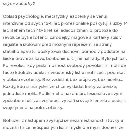
svými začátky?
Oblasti psychologie, metafyziky, ezoteriky se věnuji
intenzivně od svých 15-ti let, profesionálně poskytuji služby 14
let. Během těch 40-ti let se ledacos změnilo, protože do
revoluce byli ezoterici, čarodějky, mágové a kartářky spíš v
ilegalitě a izolovaní před možnými represemi se strany
státního aparátu, poskytovali duchovní pomoc v podstatě na
laické úrovni za kávu, bonboniéru, či jiné náhrady. Bylo jich pár.
Po revoluci, kdy přišla možnost svobody povolání, si mohl de
facto kdokoliv udělat živnostenský list a mohl začít podnikat
v oblasti ezoteriky. Bez vzdělání, bez průpravy, bez ničeho...
Každý, kdo si usmyslel, že chce vykládat karty za peníze,
jednoduše mohl... Podle mého názoru profesionálové svým
způsobem ručí za svojí práci, vytváří si svojí klientelu a budují si
svoje jméno na poli ezoteriky.
Bohužel, z nástupem zvyšující se nezaměstnanosti stovky a
možná i tisíce neúspěšných lidí si myslelo a myslí dodnes, že