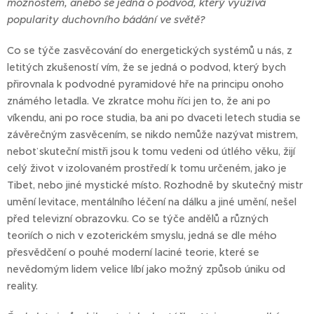
možnostem, anebo se jedná o podvod, který využívá
popularity duchovního bádání ve světě?
Co se týče zasvěcování do energetických systémů u nás, z
letitých zkušeností vím, že se jedná o podvod, který bych
přirovnala k podvodné pyramidové hře na principu onoho
známého letadla. Ve zkratce mohu říci jen to, že ani po
víkendu, ani po roce studia, ba ani po dvaceti letech studia se
závěrečným zasvěcením, se nikdo nemůže nazývat mistrem,
neboť skuteční mistři jsou k tomu vedeni od útlého věku, žijí
celý život v izolovaném prostředí k tomu určeném, jako je
Tibet, nebo jiné mystické místo. Rozhodně by skutečný mistr
umění levitace, mentálního léčení na dálku a jiné umění, nešel
před televizní obrazovku. Co se týče andělů a různých
teoriích o nich v ezoterickém smyslu, jedná se dle mého
přesvědčení o pouhé moderní laciné teorie, které se
nevědomým lidem velice líbí jako možný způsob úniku od
reality.