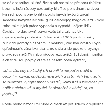
se dá ezoterikou slušně živit a tak nastal na přelomu tisíciletí
boom s tisíci rádoby ezoteriky, kteří se po jednom, či dvou
kurzech pochybné kvality pochybných lektorů, začali
samolibě nazývat léčitelé, guru, čarodějky, mágové, atd. Podle
toho také jejich práce vypadala a vypadá... Zájem lidí v
Čechách o duchovní rozvoj vzrůstal a tak nabídka
uspokojovala poptávku. Kolem roku 2000 proto vznikly i
televizní pořady s ezoterní tématikou, kde nad kvalitou byla
upřednostňována kvantita. Z 90% šlo a jde pouze o byznys
provozovatelů TV nebo rádoby ezoteriků. Svědomí, morálka
a čistota jsou pojmy, které se časem zcela vytratily.
Od chvíle, kdy na český trh proniklo nespočet titulů o
osobním rozvoji, andělích, energiích a ostatních tématech,
se okamžitě vyrojilo mnoho mistrů, velmistrů a zasvěcených.
Kolik z těchto lidí si myslíš, že skutečně ovládají to, co
popisují?
Podle mého názoru mluvíme o třech až pěti lidech v republice.