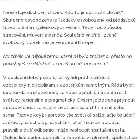
Neexistuje duchovní člověk. Kdo to je duchovní člověk?
Skutečně osvobozený je fakticky osvobozený od předsudků,
tužeb, přání a myšlenkových vězení. Tedy i od způsobu
stravování, mluvení a peněz. Skutečně vnitřně i zvenčí
svobodný člověk nežije ve střední Evropě...
Na závěr. Je nějaké téma, které nebylo zmíněno, přesto ho
považuješ za důležité a chceš na něj upozornit?
V poslední době pozoruji úniky lidí před realitou k
ezoterickým disciplínám a ezoterikům samotným. Ráda bych
upozornila na skutečnost, že většina problémů se dá řešit
světsky, racionálně a pragmaticky. Ovšem je potřeba přijmout
zodpovědnost za vlastní život, učit se a chtít měnit sebe
sama. Teprve když naprosto vše světské selže, ať je to učení
asertivity, psycholog, psychiatr, lékař, finanční poradce,
právník a další odborníci, může nastoupit spirituální cesta.
Dokud lidé budou pohodlní a libovat si v roli oběti, spoléhat se