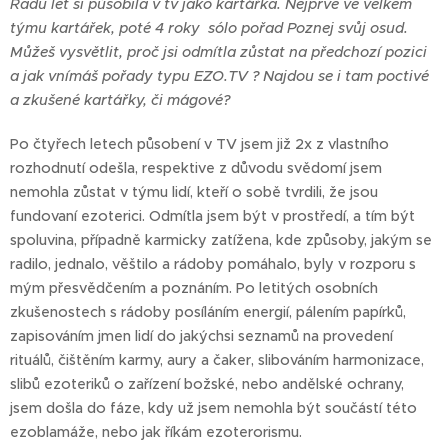
Řadu let si působila v tv jako kartářka. Nejprve ve velkém
týmu kartářek, poté 4 roky sólo pořad Poznej svůj osud.
Můžeš vysvětlit, proč jsi odmítla zůstat na předchozí pozici
a jak vnímáš pořady typu EZO.TV ? Najdou se i tam poctivé
a zkušené kartářky, či mágové?
Po čtyřech letech působení v TV jsem již 2x z vlastního
rozhodnutí odešla, respektive z důvodu svědomí jsem
nemohla zůstat v týmu lidí, kteří o sobě tvrdili, že jsou
fundovaní ezoterici. Odmítla jsem být v prostředí, a tím být
spoluvina, případně karmicky zatížena, kde způsoby, jakým se
radilo, jednalo, věštilo a rádoby pomáhalo, byly v rozporu s
mým přesvědčením a poznáním. Po letitých osobních
zkušenostech s rádoby posíláním energií, pálením papírků,
zapisováním jmen lidí do jakýchsi seznamů na provedení
rituálů, čištěním karmy, aury a čaker, slibováním harmonizace,
slibů ezoteriků o zařízení božské, nebo andělské ochrany,
jsem došla do fáze, kdy už jsem nemohla být součástí této
ezoblamáže, nebo jak říkám ezoterorismu.