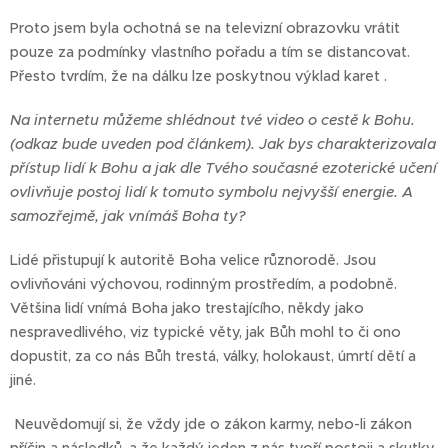
Proto jsem byla ochotná se na televizní obrazovku vrátit
pouze za podmínky vlastního pořadu a tím se distancovat.
Přesto tvrdím, že na dálku lze poskytnou výklad karet .
Na internetu můžeme shlédnout tvé video o cestě k Bohu.
(odkaz bude uveden pod článkem). Jak bys charakterizovala
přístup lidí k Bohu a jak dle Tvého současné ezoterické učení
ovlivňuje postoj lidí k tomuto symbolu nejvyšší energie. A
samozřejmě, jak vnímáš Boha ty?
Lidé přistupují k autoritě Boha velice různorodě. Jsou
ovlivňováni výchovou, rodinným prostředím, a podobně.
Většina lidí vnímá Boha jako trestajícího, někdy jako
nespravedlivého, viz typické věty, jak Bůh mohl to či ono
dopustit, za co nás Bůh trestá, války, holokaust, úmrtí dětí a
jiné.
Neuvědomují si, že vždy jde o zákon karmy, nebo-li zákon