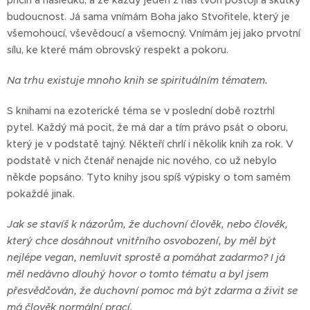
příčin a následků, a že každý jeden z nás tvoří postoji a skutky
budoucnost. Já sama vnímám Boha jako Stvořitele, který je
všemohoucí, vševědoucí a všemocný. Vnímám jej jako prvotní
sílu, ke které mám obrovský respekt a pokoru.
Na trhu existuje mnoho knih se spirituálním tématem.
S knihami na ezoterické téma se v poslední době roztrhl
pytel. Každý má pocit, že má dar a tím právo psát o oboru,
který je v podstatě tajný. Někteří chrlí i několik knih za rok. V
podstatě v nich čtenář nenajde nic nového, co už nebylo
někde popsáno. Tyto knihy jsou spíš výpisky o tom samém
pokaždé jinak.
Jak se stavíš k názorům, že duchovní člověk, nebo člověk,
který chce dosáhnout vnitřního osvobození, by měl být
nejlépe vegan, nemluvit sprostě a pomáhat zadarmo? I já
měl nedávno dlouhý hovor o tomto tématu a byl jsem
přesvědčován, že duchovní pomoc má být zdarma a živit se
má člověk normální prací.